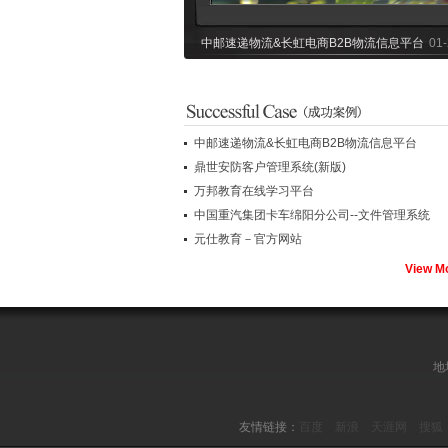
中邮速递物流&长虹电商B2B物流信息平台
01-
中邮速递物流&长虹电商B2B物流信息平台
鼎世安防客户管理系统(新版)
万邦教育在线学习平台
中国重汽集团卡车绵阳分公司--文件管理系统
元仕教育－官方网站
万邦教育在线学习平台
04-30
View M
地
友情链接：
百度
新浪
天涯网
搜狐