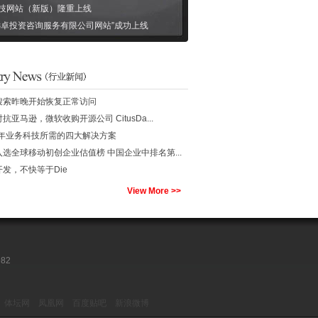
技网站（新版）隆重上线
远卓投资咨询服务有限公司网站”成功上线
搜索昨晚开始恢复正常访问
抗亚马逊，微软收购开源公司 CitusDa...
15年业务科技所需的四大解决方案
选全球移动初创企业估值榜 中国企业中排名第...
开发，不快等于Die
View More >>
82
体坛网
凤凰网
百度贴吧
新浪微博