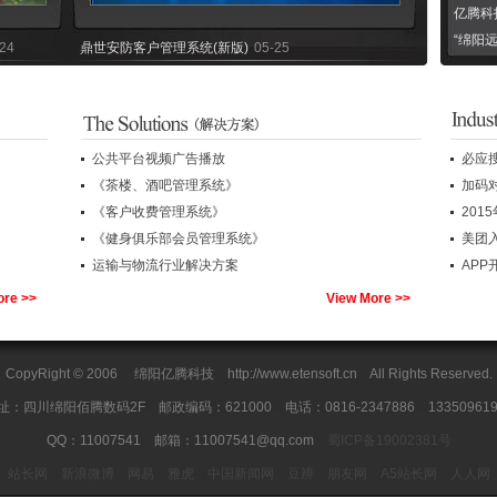
亿腾科
“绵阳
24
鼎世安防客户管理系统(新版)
05-25
公共平台视频广告播放
必应
《茶楼、酒吧管理系统》
加码对
《客户收费管理系统》
20
《健身俱乐部会员管理系统》
美团入
运输与物流行业解决方案
APP
中国重汽集团卡车绵阳分公司--文件管理系统
01-24
ore >>
View More >>
CopyRight © 2006 绵阳亿腾科技 http://www.etensoft.cn All Rights Reserved.
址：四川绵阳佰腾数码2F 邮政编码：621000 电话：0816-2347886 133509619
QQ：11007541 邮箱：11007541@qq.com
蜀ICP备19002381号
站长网
新浪微博
网易
雅虎
中国新闻网
豆辨
朋友网
A5站长网
人人网